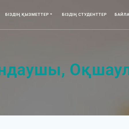
БІЗДІҢ ҚЫЗМЕТТЕР
БІЗДІҢ СТУДЕНТТЕР
БАЙЛ
ндаушы, Оқшау