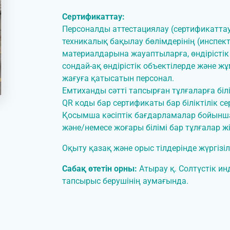
Сертификаттау:
Персоналды аттестациялау (сертификаттау
техникалық бақылау бөлімдерінің (инспек
материалдарына жауаптыларға, өндіріст
сондай-ақ өндірістік объектілерде және
жағуға қатысатын персонал.
Емтиханды сәтті тапсырған тұлғаларға біл
QR коды бар сертификаты бар біліктілік се
Қосымша кәсіптік бағдарламалар бойынша 
және/немесе жоғары білімі бар тұлғалар жі
Оқыту қазақ және орыс тілдерінде жүргізіл
Сабақ өтетін орны:
Атырау қ. Солтүстік и
тапсырыс берушінің аумағында.