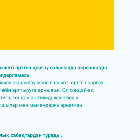
ссивті өрттен қорғау саласында персоналды
бағдарламасы
жылу оқшаулау және пассивті өрттен қорғау
йін арттыруға арналған. Ол сондай-ақ
туға, сондай-ақ тиімді және берік
сшылар мен мамандарға арналған.
лық сабақтардан тұрады.