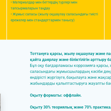
• Материалдар мен беттердің түрлері мен
тапсырмаларын таңдау
• Жұмыс сапасы (жылу оқшаулау саласындағы тиісті
ережелер мен стандарттармен танысу)
Тоттануға қарсы, жылу оқшаулау және па
қайта даярлау және біліктілігін арттыру 
Бұл оқу бағдарламасы коррозияға қарсы, 
саласындағы жұмысшылардың кәсіби деңге
өндірісті жүргізуге, бақылауға және жақсар
жабындарды қалыптастыруға жауапты ба
Оқыту форматы: оффлайн.
Оқыту 30% теориялық және 70% практика