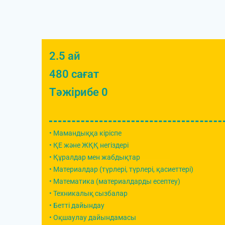
2.5 ай
480 сағат
Тәжірибе 0
• Мамандыққа кіріспе
• ҚЕ және ЖҚҚ негіздері
• Құралдар мен жабдықтар
• Материалдар (түрлері, түрлері, қасиеттері)
• Математика (материалдарды есептеу)
• Техникалық сызбалар
• Бетті дайындау
• Оқшаулау дайындамасы