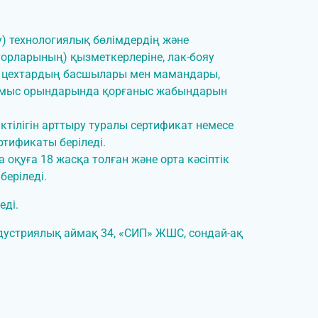
) технологиялық бөлімдердің және
торларының) қызметкерлеріне, лак-бояу
ік цехтардың басшылары мен мамандары,
 жұмыс орындарында қорғаныс жабындарын
іктілігін арттыру туралы сертификат немесе
ртификаты беріледі.
оқуға 18 жасқа толған және орта кәсіптік
беріледі.
еді.
ндустриялық аймақ 34, «СИП» ЖШС, сондай-ақ