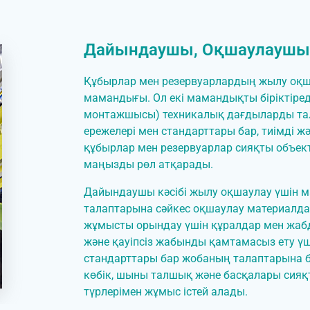
Дайындаушы, Оқшаулаушы
Құбырлар мен резервуарлардың жылу оқш
мамандығы. Ол екі мамандықты біріктіре
монтажшысы) техникалық дағдыларды тала
ережелері мен стандарттары бар, тиімді ж
құбырлар мен резервуарлар сияқты объек
маңызды рөл атқарады.
Дайындаушы кәсібі жылу оқшаулау үшін 
талаптарына сәйкес оқшаулау материалдар
жұмысты орындау үшін құралдар мен жаб
және қауіпсіз жабынды қамтамасыз ету үш
стандарттары бар жобаның талаптарына 
көбік, шыны талшық және басқалары сия
түрлерімен жұмыс істей алады.