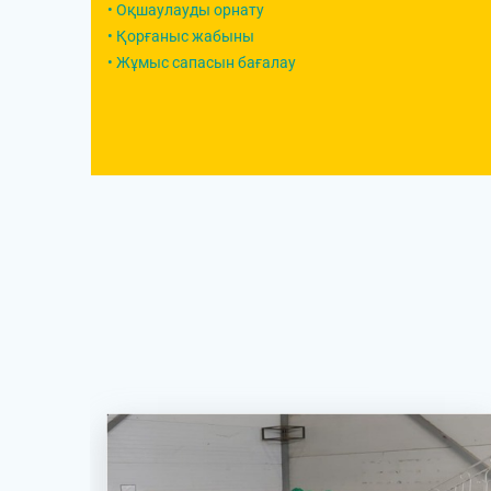
• Оқшаулауды орнату
• Қорғаныс жабыны
• Жұмыс сапасын бағалау