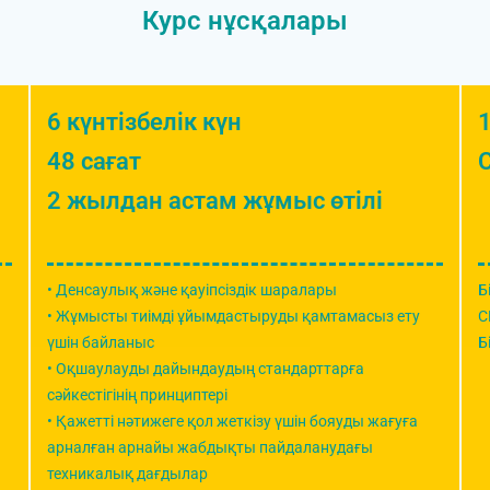
Курс нұсқалары
6 күнтізбелік күн
1
48 сағат
2 жылдан астам жұмыс өтілі
• Денсаулық және қауіпсіздік шаралары
Б
• Жұмысты тиімді ұйымдастыруды қамтамасыз ету
C
үшін байланыс
Б
• Оқшаулауды дайындаудың стандарттарға
сәйкестігінің принциптері
• Қажетті нәтижеге қол жеткізу үшін бояуды жағуға
арналған арнайы жабдықты пайдаланудағы
техникалық дағдылар