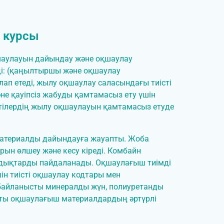
 курсы
аулауын дайындау және оқшаулау
ді: (қаңылтыршы және оқшаулау
п етеді, жылу оқшаулау саласындағы тиісті
әне қауіпсіз жабуды қамтамасыз ету үшін
тілердің жылу оқшаулауын қамтамасыз етуде
материалды дайындауға жауапты. Жоба
ын өлшеу және кесу кіреді. Комбайн
дықтарды пайдаланады. Оқшаулағыш тиімді
ін тиісті оқшаулау кодтары мен
байланысты минералды жүн, полиуретанды
қты оқшаулағыш материалдардың әртүрлі