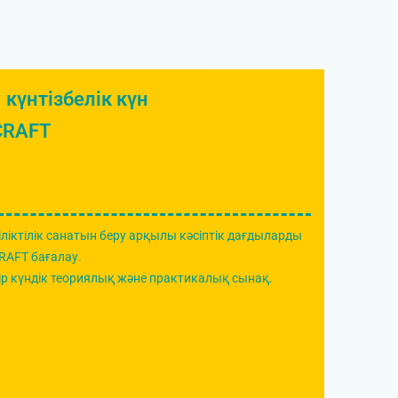
 күнтізбелік күн
CRAFT
іліктілік санатын беру арқылы кәсіптік дағдыларды
RAFT бағалау.
ір күндік теориялық және практикалық сынақ.